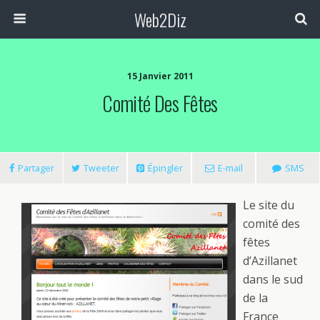
Web2Diz
15 Janvier 2011
Comité Des Fêtes
Partager
Tweeter
Épingler
E-mail
SMS
Le site du
comité des
fêtes
d’Azillanet
dans le sud
de la
France